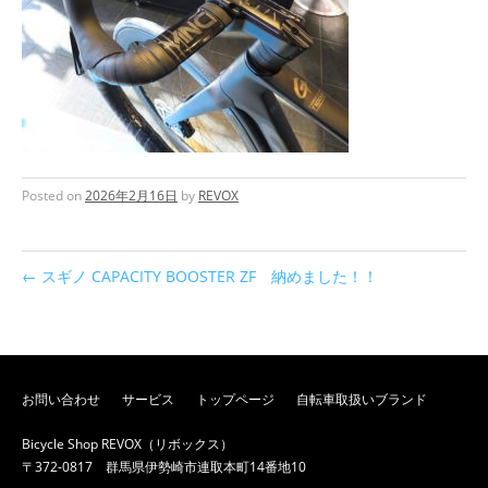
Posted on
2026年2月16日
by
REVOX
←
スギノ CAPACITY BOOSTER ZF 納めました！！
お問い合わせ
サービス
トップページ
自転車取扱いブランド
Bicycle Shop REVOX（リボックス）
〒372-0817 群馬県伊勢崎市連取本町14番地10