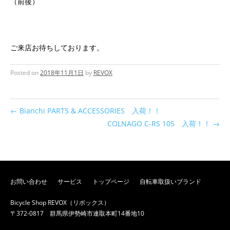
（前後）
ご来店お待ちしております。
Posted on
2018年11月1日
by
REVOX
←
Bianchi PARTS & ACCESSORIES 入荷！！
COLNAGO C-RS 105 入荷！！
→
お問い合わせ
サービス
トップページ
自転車取扱いブランド
Bicycle Shop REVOX（リボックス）
〒372-0817 群馬県伊勢崎市連取本町14番地10