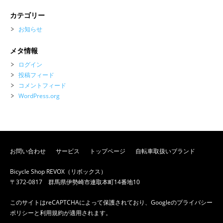
カテゴリー
お知らせ
メタ情報
ログイン
投稿フィード
コメントフィード
WordPress.org
お問い合わせ
サービス
トップページ
自転車取扱いブランド
Bicycle Shop REVOX（リボックス）
〒372-0817 群馬県伊勢崎市連取本町14番地10
このサイトはreCAPTCHAによって保護されており、Googleの
プライバシー
ポリシー
と
利用規約
が適用されます。